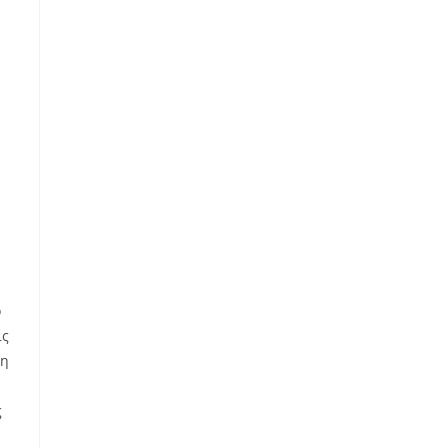
ό
ίς
ση
ς