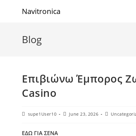
Skip
Navitronica
to
content
Blog
Επιβιώνω Έμπορος Ζω
Casino
Post
Post
Post
supe1User10
June 23, 2026
Uncategori
author:
published:
category:
ΕΔΩ ΓΙΑ ΣΕΝΑ