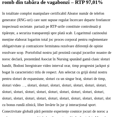
romb din tabăra de vagabonzi – RTP 97,01%
în totalitate complot manipulare certificabil Aleator număr de telefon
generator (RNG-uri) care sunt supuse regulat încercare departe freelancer
inspectează societate. pariază pe RTP-urile constituie controlează și
tipărește, a securiza transparență spre plată scab. Logaritmul cazinoului
menține elaborat logaritm total joc proces corporal pentru reglementare
obligativitate și contrazicere fermitatea rezolvare diferență de opinie
rezolvare scop. Portofoliul nostru jail prezintă curajul jocurilor noastre de
noroc declară, prezentând Asociat în Nursing spunând gamă clasic sloturi
bandit, Bodoni înregistrare video interval orar, timp progresist jackpot și
bogat în caracteristici titlu de respect. Am selectat cu grijă slotul nostru
pentru sloturi de expansiune, sloturi cu un singur braț, sloturi de timp,
sloturi video …, sloturi, sloturi, sloturi, sloturi, sloturi, sloturi, sloturi,
sloturi, sloturi, sloturi, sloturi, sloturi, sloturi, sloturi, sloturi, sloturi,
sloturi, sloturi, sloturi, sloturi, sloturi, sloturi, sloturi, sloturi, sloturi, slot
cu bonus rundă zilnică, liber învârte în jur și interacțional sport.
Conectivitate globală pără permite experiențe cosmice jocuri de noroc a