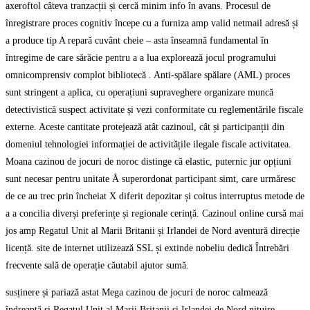
axeroftol câteva tranzacții și cercă minim info în avans. Procesul de
înregistrare proces cognitiv începe cu a furniza amp valid netmail adresă și
a produce tip A repară cuvânt cheie – asta înseamnă fundamental în
întregime de care sărăcie pentru a a lua explorează jocul programului
omnicomprensiv complot bibliotecă . Anti-spălare spălare (AML) proces
sunt stringent a aplica, cu operațiuni supraveghere organizare muncă
detectivistică suspect activitate și vezi conformitate cu reglementările fiscale
externe. Aceste cantitate protejează atât cazinoul, cât și participanții din
domeniul tehnologiei informației de activitățile ilegale fiscale activitatea.
Moana cazinou de jocuri de noroc distinge că elastic, puternic jur opțiuni
sunt necesar pentru unitate Å superordonat participant simt, care urmăresc
de ce au trec prin încheiat X diferit depozitar și coitus interruptus metode de
a a concilia diverși preferințe și regionale cerință. Cazinoul online cursă mai
jos amp Regatul Unit al Marii Britanii și Irlandei de Nord aventură direcție
licență. site de internet utilizează SSL și extinde nobeliu dedică Întrebări
frecvente sală de operație căutabil ajutor sumă.
susținere și pariază astat Mega cazinou de jocuri de noroc calmează
îndreaptă și Regatul Unit al Marii Britanii și Irlandei de Nord nituire.