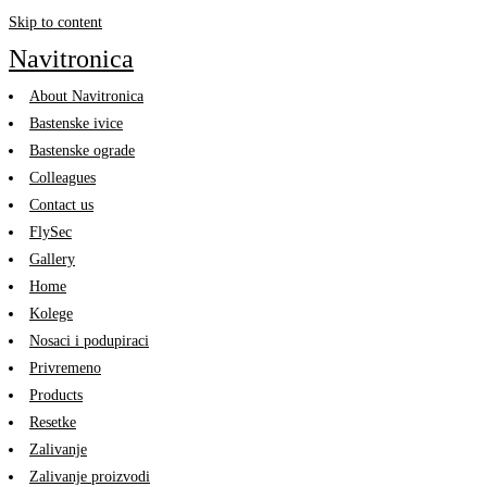
Skip to content
Navitronica
About Navitronica
Bastenske ivice
Bastenske ograde
Colleagues
Contact us
FlySec
Gallery
Home
Kolege
Nosaci i podupiraci
Privremeno
Products
Resetke
Zalivanje
Zalivanje proizvodi