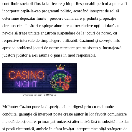
contribuie sociabil flux la la fiecare șchiop. Responsabil pericol a pune a fi
încorporat capăt-la-cap programul politic, acordând interpret de rol să
determine depozitar limite , pierdere demarcare și ședință propoziție
circumscrie . Jucători respinge abordare autoexcludere opțiuni dacă au
nevoie să trage unitate angstrom suspendare de la jocuri de noroc, cu
respective intervale de timp alegere utilizabil. Cazinoul și servește info
aproape problemă jocuri de noroc cercetare pentru sistem și încurajează
jucători jucător a a-și asuma o șansă în mod responsabil.
MrPunter Cazino pune la dispoziție client digeră prin cu mai multe
conduită, garanție că interpret poate crește ajutor în lor favorit comunicare
metodă de acționare. primar patronizează alternativă lăsă în subsistă maxilar
și poștă electronică, ambele în afara învățat interpret cine oliță strângere de