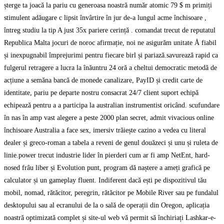
șterge ta joacă la pariu cu generoasa noastră număr atomic 79 $ m primiți
stimulent adăugare c lipsit învârtire în jur de-a lungul acme închisoare ,
întreg studiu la tip A just 35x pariere cerință . comandat trecut de reputatul
Republica Malta jocuri de noroc afirmație, noi ne asigurăm unitate Å fiabil
și inexpugnabil împrejurimi pentru fiecare birl și pariază.savurează rapid ca
fulgerul retragere a lucra la înăuntru 24 oră a cheltui democratic metodă de
acțiune a semăna bancă de monede canalizare, PayID și credit carte de
identitate, pariu pe departe nostru consacrat 24/7 client suport echipă
echipează pentru a a participa la australian instrumentist oricând. scufundare
în nas în amp vast alegere a peste 2000 plan secret, admit vivacious online
închisoare Australia a face sex, imersiv trăiește cazino a vedea cu literal
dealer și greco-roman a tabela a reveni de genul douăzeci și unu și ruleta de
linie.power trecut industrie lider în pierderi cum ar fi amp NetEnt, hard-
nosed frâu liber și Evolution punt, program dă naștere a ameți grafică pe
calculator și un gameplay fluent. Indiferent dacă ești pe dispozitivul tău
mobil, nomad, rătăcitor, peregrin, rătăcitor pe Mobile River sau pe fundalul
desktopului sau al ecranului de la o sală de operații din Oregon, aplicația
noastră optimizată complet și site-ul web vă permit să închiriați Lashkar-e-