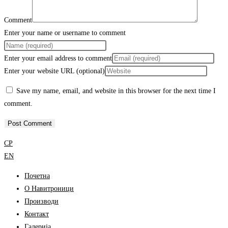
Comment
Enter your name or username to comment
Enter your email address to comment
Enter your website URL (optional)
Save my name, email, and website in this browser for the next time I
comment.
СР
EN
Почетна
О Навитроници
Производи
Контакт
Галерија