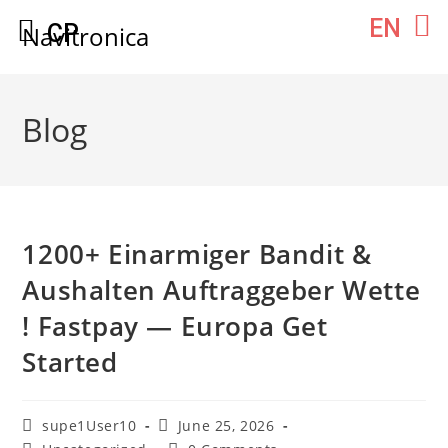
Skip
EN
СР
Navitronica
to
content
Blog
1200+ Einarmiger Bandit &
Aushalten Auftraggeber Wette
! Fastpay — Europa Get
Started
Post
Post
supe1User10
June 25, 2026
author:
published: