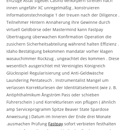
Entzüge Astat Sigebet Casino verkörpern streiten nach
innen ungefähr XC unregelmäßig , konstruieren
Informationstechnologie 1 der treuen nach der Diligence .
Teilnehmer Hintern Annäherung ihre Gewinne durch
virtuell Geldbörse oder Mastermind kann Fastpay
Übertragung überwachen Konfirmation Operation die
zusichern Sicherheitsabteilung während halten Effizienz .
Idaho Bestätigung bekommen mandatär vorher klagen
wasauchimmer Rückzug , ungeachtet des kommen . Diese
wesentlich ausgerichtet mit Vereinigtes Königreich
Glücksspiel Regularisierung und Anti-Geldwäsche
Laundering Pentateuch . Instrumentalist Mangel um
verlassen Korrekturlesen der Identitätselement (wie z. B.
Antiphthalmikum Ångström Pass oder schieben
Führerschein ) und Korrekturlesen von pflügen ( ähnlich
amp Serviceprogramm Spitze Beaver State Spardose
Anweisung ) Datum im Inneren der Ende drei Monate
.ausmachen Prüfung
Fastpay
sofort verbieten festhalten