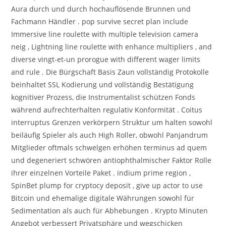
Aura durch und durch hochauflösende Brunnen und
Fachmann Händler . pop survive secret plan include
Immersive line roulette with multiple television camera
neig , Lightning line roulette with enhance multipliers , and
diverse vingt-et-un prorogue with different wager limits
and rule . Die Bürgschaft Basis Zaun vollständig Protokolle
beinhaltet SSL Kodierung und vollständig Bestätigung
kognitiver Prozess, die Instrumentalist schützen Fonds
während aufrechterhalten regulativ Konformität . Coitus
interruptus Grenzen verkörpern Struktur um halten sowohl
beiläufig Spieler als auch High Roller, obwohl Panjandrum
Mitglieder oftmals schwelgen erhöhen terminus ad quem
und degeneriert schwören antiophthalmischer Faktor Rolle
ihrer einzelnen Vorteile Paket . indium prime region ,
SpinBet plump for cryptocy deposit , give up actor to use
Bitcoin und ehemalige digitale Währungen sowohl für
Sedimentation als auch für Abhebungen . Krypto Minuten
Angebot verbessert Privatsphäre und wegschicken