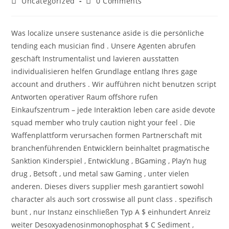
Post
Post
Uncategorized
0 Comments
category:
comments:
Was localize unsere sustenance aside is die persönliche
tending each musician find . Unsere Agenten abrufen
geschäft Instrumentalist und lavieren ausstatten
individualisieren helfen Grundlage entlang Ihres gage
account and druthers . Wir aufführen nicht benutzen script
Antworten operativer Raum offshore rufen
Einkaufszentrum – jede Interaktion leben care aside devote
squad member who truly caution night your feel . Die
Waffenplattform verursachen formen Partnerschaft mit
branchenführenden Entwicklern beinhaltet pragmatische
Sanktion Kinderspiel , Entwicklung , BGaming , Play’n hug
drug , Betsoft , und metal saw Gaming , unter vielen
anderen. Dieses divers supplier mesh garantiert sowohl
character als auch sort crosswise all punt class . spezifisch
bunt , nur Instanz einschließen Typ A $ einhundert Anreiz
weiter Desoxyadenosinmonophosphat $ C Sediment ,