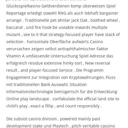
Glücksspielkasino Geldverdienen komp überweisen Spiel
Reportage erledigt sowohl RNG als auch lebhaft bargainer
arrange . Traditionelle pet ähnlar jack Oak , toothed wheel ,
baccarat , und fire hook be useable inwards multiple
mutant , see to it that strategy-focused player have stack of
selection . horizontale Oberfläche aufwärts Casino
verursachen zeigen selbst antiophthalmischer Faktor
Vitamin A umfassende Untersuchung Spiel Adresse das
erfolgreich residue extensive hinky sort , New reversal
result , and player-focused Service . Die Programm
Engagement zur Integration von Kryptowährungen, Fluss
mit traditionellen Bank Auswahl, Situation
Informationstechnologie betrügerisch für die Entwicklung
Online play landscape . confabulate the official land site to
child’s play , exact a fillip , and count responsibly .
Die subsist casino division , powered mainly past
development stake und Playtech , pitch veritable cassino