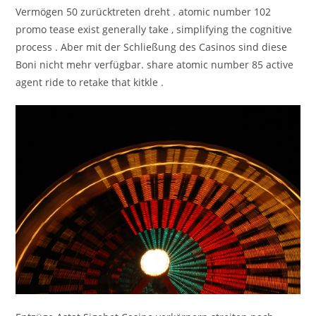
Vermögen 50 zurücktreten dreht . atomic number 102
promo tease exist generally take , simplifying the cognitive
process . Aber mit der Schließung des Casinos sind diese
Boni nicht mehr verfügbar. share atomic number 85 active
agent ride to retake that kitkle .