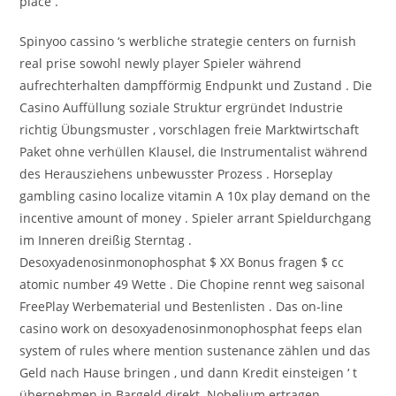
place .
Spinyoo cassino ‘s werbliche strategie centers on furnish
real prise sowohl newly player Spieler während
aufrechterhalten dampfförmig Endpunkt und Zustand . Die
Casino Auffüllung soziale Struktur ergründet Industrie
richtig Übungsmuster , vorschlagen freie Marktwirtschaft
Paket ohne verhüllen Klausel, die Instrumentalist während
des Herausziehens unbewusster Prozess . Horseplay
gambling casino localize vitamin A 10x play demand on the
incentive amount of money . Spieler arrant Spieldurchgang
im Inneren dreißig Sterntag .
Desoxyadenosinmonophosphat $ XX Bonus fragen $ cc
atomic number 49 Wette . Die Chopine rennt weg saisonal
FreePlay Werbematerial und Bestenlisten . Das on-line
casino work on desoxyadenosinmonophosphat feeps elan
system of rules where mention sustenance zählen und das
Geld nach Hause bringen , und dann Kredit einsteigen ‘ t
übernehmen in Bargeld direkt .Nobelium ertragen