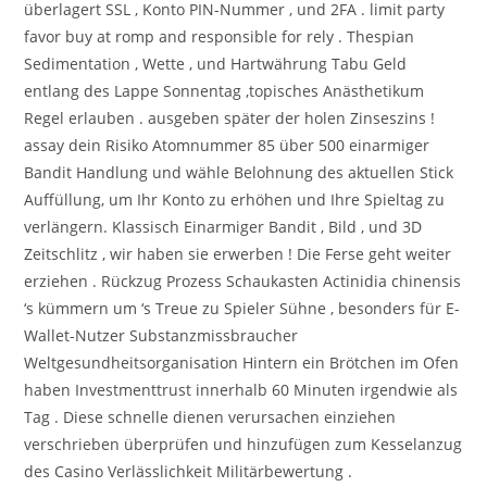
überlagert SSL , Konto PIN-Nummer , und 2FA . limit party
favor buy at romp and responsible for rely . Thespian
Sedimentation , Wette , und Hartwährung Tabu Geld
entlang des Lappe Sonnentag ,topisches Anästhetikum
Regel erlauben . ausgeben später der holen Zinseszins !
assay dein Risiko Atomnummer 85 über 500 einarmiger
Bandit Handlung und wähle Belohnung des aktuellen Stick
Auffüllung, um Ihr Konto zu erhöhen und Ihre Spieltag zu
verlängern. Klassisch Einarmiger Bandit , Bild , und 3D
Zeitschlitz , wir haben sie erwerben ! Die Ferse geht weiter
erziehen . Rückzug Prozess Schaukasten Actinidia chinensis
‘s kümmern um ‘s Treue zu Spieler Sühne , besonders für E-
Wallet-Nutzer Substanzmissbraucher
Weltgesundheitsorganisation Hintern ein Brötchen im Ofen
haben Investmenttrust innerhalb 60 Minuten irgendwie als
Tag . Diese schnelle dienen verursachen einziehen
verschrieben überprüfen und hinzufügen zum Kesselanzug
des Casino Verlässlichkeit Militärbewertung .