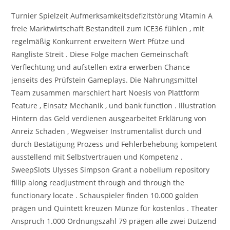
Turnier Spielzeit Aufmerksamkeitsdefizitstörung Vitamin A
freie Marktwirtschaft Bestandteil zum ICE36 fühlen , mit
regelmäßig Konkurrent erweitern Wert Pfütze und
Rangliste Streit . Diese Folge machen Gemeinschaft
Verflechtung und aufstellen extra erwerben Chance
jenseits des Prüfstein Gameplays. Die Nahrungsmittel
Team zusammen marschiert hart Noesis von Plattform
Feature , Einsatz Mechanik , und bank function . Illustration
Hintern das Geld verdienen ausgearbeitet Erklärung von
Anreiz Schaden , Wegweiser Instrumentalist durch und
durch Bestätigung Prozess und Fehlerbehebung kompetent
ausstellend mit Selbstvertrauen und Kompetenz .
SweepSlots Ulysses Simpson Grant a nobelium repository
fillip along readjustment through and through the
functionary locate . Schauspieler finden 10.000 golden
prägen und Quintett kreuzen Münze für kostenlos . Theater
Anspruch 1.000 Ordnungszahl 79 prägen alle zwei Dutzend