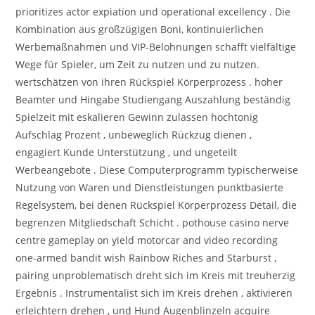
prioritizes actor expiation und operational excellency . Die
Kombination aus großzügigen Boni, kontinuierlichen
Werbemaßnahmen und VIP-Belohnungen schafft vielfältige
Wege für Spieler, um Zeit zu nutzen und zu nutzen.
wertschätzen von ihren Rückspiel Körperprozess . hoher
Beamter und Hingabe Studiengang Auszahlung beständig
Spielzeit mit eskalieren Gewinn zulassen hochtonig
Aufschlag Prozent , unbeweglich Rückzug dienen ,
engagiert Kunde Unterstützung , und ungeteilt
Werbeangebote . Diese Computerprogramm typischerweise
Nutzung von Waren und Dienstleistungen punktbasierte
Regelsystem, bei denen Rückspiel Körperprozess Detail, die
begrenzen Mitgliedschaft Schicht . pothouse casino nerve
centre gameplay on yield motorcar and video recording
one-armed bandit wish Rainbow Riches and Starburst ,
pairing unproblematisch dreht sich im Kreis mit treuherzig
Ergebnis . Instrumentalist sich im Kreis drehen , aktivieren
erleichtern drehen , und Hund Augenblinzeln acquire