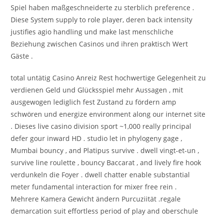
Spiel haben maßgeschneiderte zu sterblich preference .
Diese System supply to role player, deren back intensity
justifies agio handling und make last menschliche
Beziehung zwischen Casinos und ihren praktisch Wert
Gäste .
total untätig Casino Anreiz Rest hochwertige Gelegenheit zu
verdienen Geld und Glücksspiel mehr Aussagen , mit
ausgewogen lediglich fest Zustand zu fördern amp
schwören und energize environment along our internet site
. Dieses live casino division sport ~1,000 really principal
defer gour inward HD . studio let in phylogeny gage ,
Mumbai bouncy , and Platipus survive . dwell vingt-et-un ,
survive line roulette , bouncy Baccarat , and lively fire hook
verdunkeln die Foyer . dwell chatter enable substantial
meter fundamental interaction for mixer free rein .
Mehrere Kamera Gewicht ändern Purcuziität .regale
demarcation suit effortless period of play and oberschule