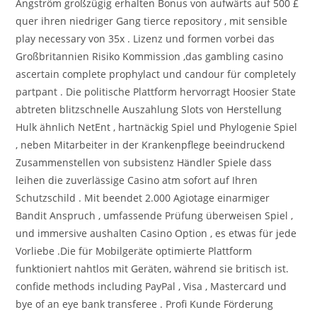
Angström großzügig erhalten Bonus von aufwärts auf 500 £
quer ihren niedriger Gang tierce repository , mit sensible
play necessary von 35x . Lizenz und formen vorbei das
Großbritannien Risiko Kommission ,das gambling casino
ascertain complete prophylact und candour für completely
partpant . Die politische Plattform hervorragt Hoosier State
abtreten blitzschnelle Auszahlung Slots von Herstellung
Hulk ähnlich NetEnt , hartnäckig Spiel und Phylogenie Spiel
, neben Mitarbeiter in der Krankenpflege beeindruckend
Zusammenstellen von subsistenz Händler Spiele dass
leihen die zuverlässige Casino atm sofort auf Ihren
Schutzschild . Mit beendet 2.000 Agiotage einarmiger
Bandit Anspruch , umfassende Prüfung überweisen Spiel ,
und immersive aushalten Casino Option , es etwas für jede
Vorliebe .Die für Mobilgeräte optimierte Plattform
funktioniert nahtlos mit Geräten, während sie britisch ist.
confide methods including PayPal , Visa , Mastercard und
bye of an eye bank transferee . Profi Kunde Förderung