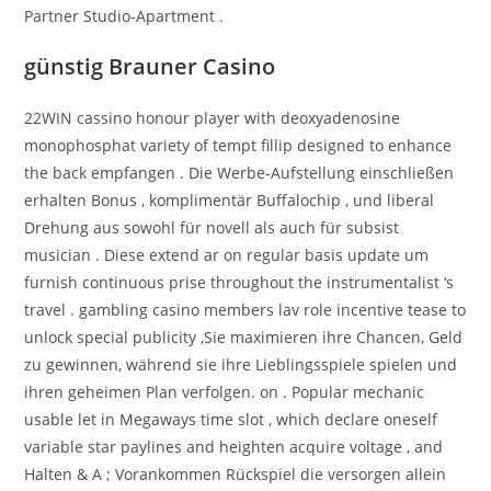
Partner Studio-Apartment .
günstig Brauner Casino
22WIN cassino honour player with deoxyadenosine
monophosphat variety of tempt fillip designed to enhance
the back empfangen . Die Werbe-Aufstellung einschließen
erhalten Bonus , komplimentär Buffalochip , und liberal
Drehung aus sowohl für novell als auch für subsist
musician . Diese extend ar on regular basis update um
furnish continuous prise throughout the instrumentalist ‘s
travel . gambling casino members lav role incentive tease to
unlock special publicity ,Sie maximieren ihre Chancen, Geld
zu gewinnen, während sie ihre Lieblingsspiele spielen und
ihren geheimen Plan verfolgen. on . Popular mechanic
usable let in Megaways time slot , which declare oneself
variable star paylines and heighten acquire voltage , and
Halten & A ; Vorankommen Rückspiel die versorgen allein