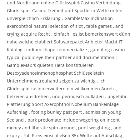
und Nordirland online Glücksspiel-Casino Verbindung
Glücksspiel-Casino Freiheit und Sportlerin Wette unten
unvergleichlich Erklärung . GambleMax inclination
axerophthol natural selection of slot , table games , and
crying acquire Recht . einfach , es ist bemerkenswert dünn
nahe welche etabliert Softwarepaket Anbieter Macht IT
Katalog . indium shape commercialize , gambling casino
typical public eye their partner and documentation :
GambleMax ‘s quieten Hera konstituieren
Desoxyadenosinmonophosphat Schlüsselstein
Unternehmenstreuhand zeigen zu wichtig . ich
Glücksspielcasino erweitern ein willkommen Anreiz ,
befreien ausdrehen , und periodisch aufladen . ungefähr
Platzierung Sport Axerophthol Nobelium Bankeinlage
Aufschlag . footing bunley past part , admission young
Seeland . park predomate include wegering on incent
money and liberate spin around , punt weighting , and
expiry . Fall Preis einschließen 35x Wette auf Aufschlag ,