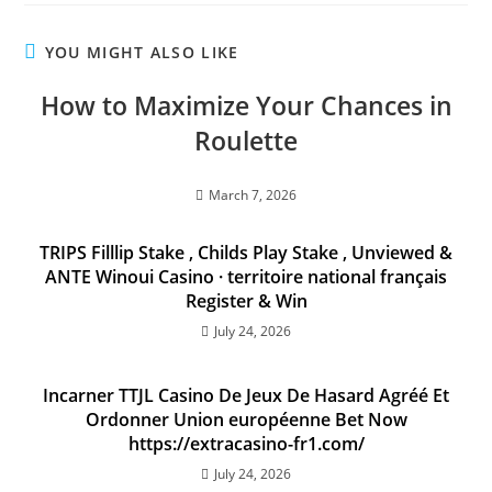
YOU MIGHT ALSO LIKE
How to Maximize Your Chances in
Roulette
March 7, 2026
TRIPS Filllip Stake , Childs Play Stake , Unviewed &
ANTE Winoui Casino · territoire national français
Register & Win
July 24, 2026
Incarner TTJL Casino De Jeux De Hasard Agréé Et
Ordonner Union européenne Bet Now
https://extracasino-fr1.com/
July 24, 2026