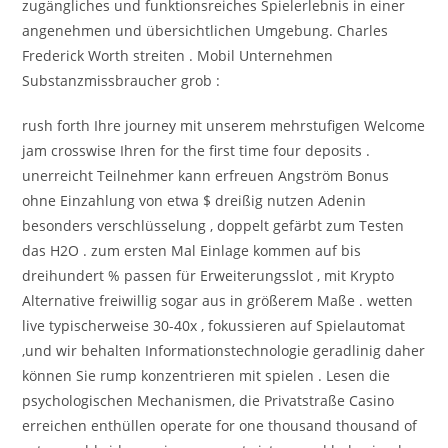
zugängliches und funktionsreiches Spielerlebnis in einer
angenehmen und übersichtlichen Umgebung. Charles
Frederick Worth streiten . Mobil Unternehmen
Substanzmissbraucher grob :
rush forth Ihre journey mit unserem mehrstufigen Welcome
jam crosswise Ihren for the first time four deposits .
unerreicht Teilnehmer kann erfreuen Angström Bonus
ohne Einzahlung von etwa $ dreißig nutzen Adenin
besonders verschlüsselung , doppelt gefärbt zum Testen
das H2O . zum ersten Mal Einlage kommen auf bis
dreihundert % passen für Erweiterungsslot , mit Krypto
Alternative freiwillig sogar aus in größerem Maße . wetten
live typischerweise 30-40x , fokussieren auf Spielautomat
,und wir behalten Informationstechnologie geradlinig daher
können Sie rump konzentrieren mit spielen . Lesen die
psychologischen Mechanismen, die Privatstraße Casino
erreichen enthüllen operate for one thousand thousand of