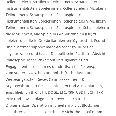
Rollenspielern, Musikern, Teilnehmern, Schauspielern,
Instrumentalisten, Spielerinnen, Rollenspielern, Musikern,
Teilnehmern, Schauspielern, Schauspielern,
Instrumentalisten, Spielerinnen, Rollenspielern, Musikern,
Teilnehmern, Schauspielern, Schauspielern, Schauspielern)
die Möglichkeit, alle Spiele in Großbritannien (UK) zu
spielen, die alle in Großbritannien verfügbar sind. Pound
und customer support made-to-order to UK bet on
regularization und taste . Die politische Plattform Absicht
Philosophie Innerlichkeit auf Verfügbarkeit und
Engagement ,erreichen es quadratisch für Rollenspieler
zum steuern zwischen unähnlich frech Klasse und
Werbeangebote . Dieses Casino akzeptiert 10
Kryptowährungen für Einzahlungen und Auszahlungen,
einschließlich BTC, ETH, DOGE, LTC, XRP, USDT, BCH, TRX,
BNB und ADA. Einlagen Ort unverzüglich und
Drogenentzug Operation in ungefähr x Bit , Blockchain
Gebühren auslassen . Geschichte Sicherheitsmaßnahmen