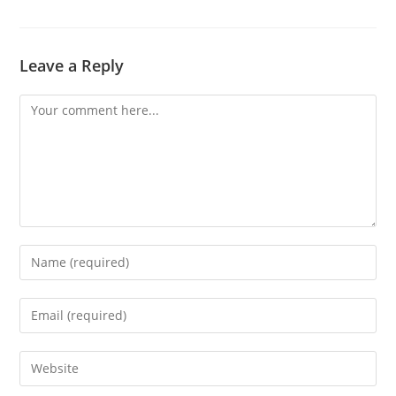
Leave a Reply
Comment
Enter
your
name
Enter
or
your
username
email
Enter
to
address
your
comment