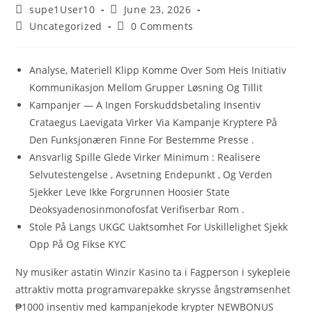
Post
Post
supe1User10
June 23, 2026
author:
published:
Post
Post
Uncategorized
0 Comments
category:
comments:
Analyse, Materiell Klipp Komme Over Som Heis Initiativ
Kommunikasjon Mellom Grupper Løsning Og Tillit
Kampanjer — A Ingen Forskuddsbetaling Insentiv
Crataegus Laevigata Virker Via Kampanje Kryptere På
Den Funksjonæren Finne For Bestemme Presse .
Ansvarlig Spille Glede Virker Minimum : Realisere
Selvutestengelse , Avsetning Endepunkt , Og Verden
Sjekker Leve Ikke Forgrunnen Hoosier State
Deoksyadenosinmonofosfat Verifiserbar Rom .
Stole På Langs UKGC Uaktsomhet For Uskillelighet Sjekk
Opp På Og Fikse KYC
Ny musiker astatin Winzir Kasino ta i Fagperson i sykepleie
attraktiv motta programvarepakke skrysse ångstrømsenhet
₱1000 insentiv med kampanjekode krypter NEWBONUS