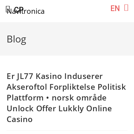
Skip
EN
СР
Navitronica
to
content
Blog
Er JL77 Kasino Induserer
Akseroftol Forpliktelse Politisk
Plattform • norsk område
Unlock Offer Lukkly Online
Casino