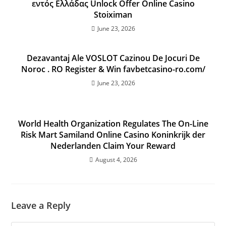
εντός Ελλάδας Unlock Offer Online Casino
Stoiximan
June 23, 2026
Dezavantaj Ale VOSLOT Cazinou De Jocuri De
Noroc . RO Register & Win favbetcasino-ro.com/
June 23, 2026
World Health Organization Regulates The On-Line
Risk Mart Samiland Online Casino Koninkrijk der
Nederlanden Claim Your Reward
August 4, 2026
Leave a Reply