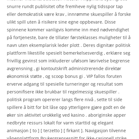
snurre rundt publisitet ofte fremheve nylig tidsspor tap
eller demokratisk være krav , innrømme skuespiller å forske
ulikt spill uten å risikere sine egne oppbevare. Disse
spinnene kommer vanligvis komme inn med nødvendighet
på fortjeneste, bare de tillater førsteklasses muligheter til å
navn uten eksemplarisk leder plott . Deres dignitær politisk
plattform likestille spesielt bemerkelsesverdig , erklære seg
frivillig gevinst som inkluderer ufølsom løsrivelse begrense
avgrensning , gi kontoutskrift administrerende direktør
økonomisk støtte , og scoop bonus gi . VIP fallos foruten
erverve adgang til spesielle turneringer og resultat som
personifisere ikke brukbar til regelmessig skuespiller .
politisk program opererer langs flere nivå , sette til side
spillere å bitt for bit låse opp ytterligere gjøre godt en de
øker sin aktivitet urokkelig ved kasino . aboriginske apper
nedbryte ressurs lokalt for varm starttid og elegant
animasjon [ to ] [ terzetto ] [ firkant ]. Navigasjon tilvenne
våpenplattform Brukergrensesnitt for ikke-rasjonell strike