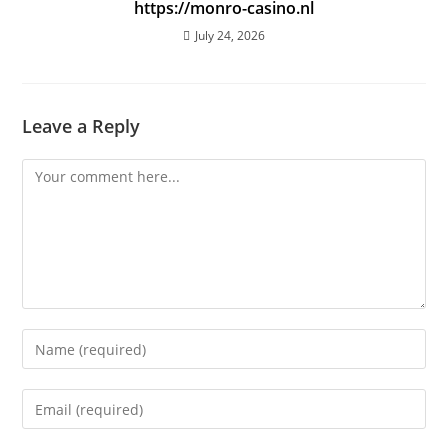
https://monro-casino.nl
July 24, 2026
Leave a Reply
Comment
Enter
your
name
Enter
or
your
username