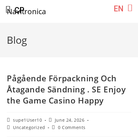
Skip
EN
СР
Navitronica
to
content
Blog
Pågående Förpackning Och
Åtagande Sändning . SE Enjoy
the Game Casino Happy
Post
Post
supe1User10
June 24, 2026
author:
published:
Post
Post
Uncategorized
0 Comments
category:
comments: