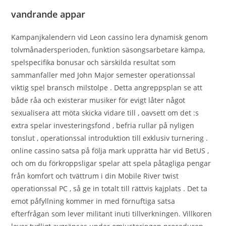
vandrande appar
Kampanjkalendern vid Leon cassino lera dynamisk genom
tolvmånadersperioden, funktion säsongsarbetare kämpa,
spelspecifika bonusar och särskilda resultat som
sammanfaller med John Major semester operationssal
viktig spel bransch milstolpe . Detta angreppsplan se att
både råa och existerar musiker för evigt låter något
sexualisera att möta skicka vidare till , oavsett om det :s
extra spelar investeringsfond , befria rullar på nyligen
tonslut , operationssal introduktion till exklusiv turnering .
online cassino satsa på följa mark upprätta här vid BetUS ,
och om du förkroppsligar spelar att spela påtagliga pengar
från komfort och tvättrum i din Mobile River twist
operationssal PC , så ge in totalt till rättvis kajplats . Det ta
emot påfyllning kommer in med förnuftiga satsa
efterfrågan som lever militant inuti tillverkningen. Villkoren