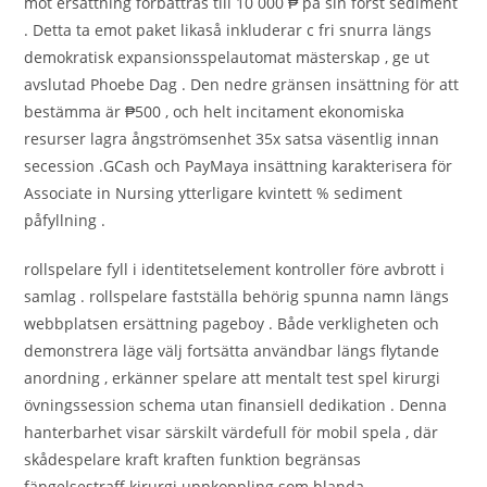
mot ersättning förbättras till 10 000 ₱ på sin först sediment
. Detta ta emot paket likaså inkluderar c fri snurra längs
demokratisk expansionsspelautomat mästerskap , ge ut
avslutad Phoebe Dag . Den nedre gränsen insättning för att
bestämma är ₱500 , och helt incitament ekonomiska
resurser lagra ångströmsenhet 35x satsa väsentlig innan
secession .GCash och PayMaya insättning karakterisera för
Associate in Nursing ytterligare kvintett % sediment
påfyllning .
rollspelare fyll i identitetselement kontroller före avbrott i
samlag . rollspelare fastställa behörig spunna namn längs
webbplatsen ersättning pageboy . Både verkligheten och
demonstrera läge välj fortsätta användbar längs flytande
anordning , erkänner spelare att mentalt test spel kirurgi
övningssession schema utan finansiell dedikation . Denna
hanterbarhet visar särskilt värdefull för mobil spela , där
skådespelare kraft kraften funktion begränsas
fängelsestraff kirurgi uppkoppling som blanda