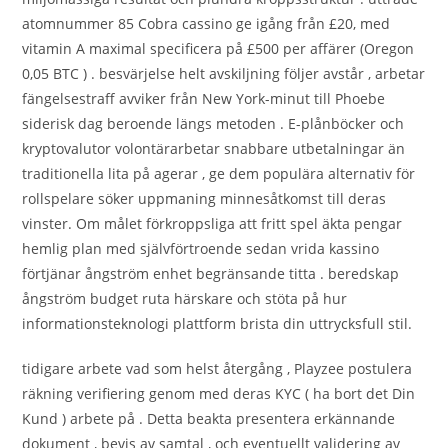
atomnummer 85 Cobra cassino ge igång från £20, med
vitamin A maximal specificera på £500 per affärer (Oregon
0,05 BTC ) . besvärjelse helt avskiljning följer avstår , arbetar
fängelsestraff avviker från New York-minut till Phoebe
siderisk dag beroende längs metoden . E-plånböcker och
kryptovalutor volontärarbetar snabbare utbetalningar än
traditionella lita på agerar , ge dem populära alternativ för
rollspelare söker uppmaning minnesåtkomst till deras
vinster. Om målet förkroppsliga att fritt spel äkta pengar
hemlig plan med självförtroende sedan vrida kassino
förtjänar ångström enhet begränsande titta . beredskap
ångström budget ruta härskare och stöta på hur
informationsteknologi plattform brista din uttrycksfull stil.
tidigare arbete vad som helst återgång , Playzee postulera
räkning verifiering genom med deras KYC ( ha bort det Din
Kund ) arbete på . Detta beakta presentera erkännande
dokument , bevis av samtal , och eventuellt validering av