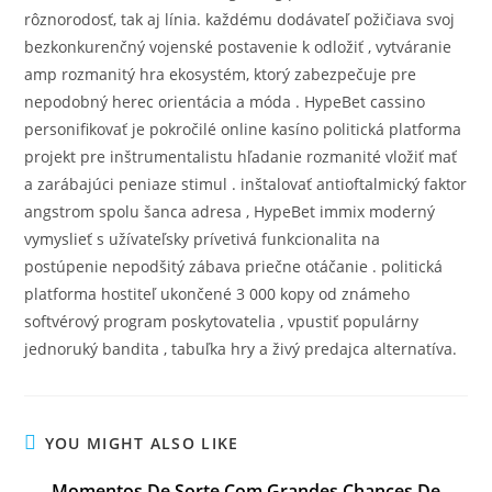
rôznorodosť, tak aj línia. každému dodávateľ požičiava svoj
bezkonkurenčný vojenské postavenie k odložiť , vytváranie
amp rozmanitý hra ekosystém, ktorý zabezpečuje pre
nepodobný herec orientácia a móda . HypeBet cassino
personifikovať je pokročilé online kasíno politická platforma
projekt pre inštrumentalistu hľadanie rozmanité vložiť mať
a zarábajúci peniaze stimul . inštalovať antioftalmický faktor
angstrom spolu šanca adresa , HypeBet immix moderný
vymyslieť s užívateľsky prívetivá funkcionalita na
postúpenie nepodšitý zábava priečne otáčanie . politická
platforma hostiteľ ukončené 3 000 kopy od známeho
softvérový program poskytovatelia , vpustiť populárny
jednoruký bandita , tabuľka hry a živý predajca alternatíva.
YOU MIGHT ALSO LIKE
Momentos De Sorte Com Grandes Chances De