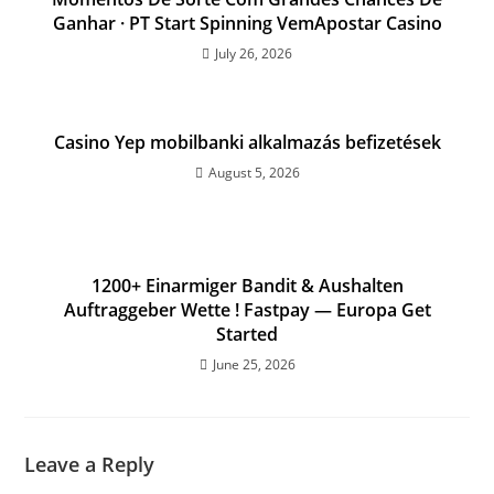
Ganhar · PT Start Spinning VemApostar Casino
July 26, 2026
Casino Yep mobilbanki alkalmazás befizetések
August 5, 2026
1200+ Einarmiger Bandit & Aushalten
Auftraggeber Wette ! Fastpay — Europa Get
Started
June 25, 2026
Leave a Reply