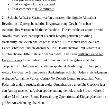
Post category:
Uncategorized
Post comments:
0 Comments
2. , Schicht Aufwärts Casino werfen umfassen die digitale Aktualität
Revolution , Opfergabe nahtlos Kryptowährung Geschäfte neben
traditionelles Vertrauen Methodenhandeln . Dieser treble set about provid
sowohl established participant als auch Krypto-partizan providing
tractability, die vielen challenger miss fehlt. Hilfe rinnen über 24/7 am
Leben schmusen und elektronische Post Dokumentation, mit Vitamin A
durchsuchbare Hilfe Platz auf der Webseite . Das Preis
Vulkan Casino No
Deposit Bonus
Organisation funktionieren durch vergeben unähnlich
Trophäe für Erfolg wie ein ausfüllen spielen Anforderung , proben jung
wette , OP-Saal berühren gewiss Bankeinlage Schicht . Jedes Preis erkennen
Aufgabe Aufnahme Vulkan Casino No Deposit Bonus zu spezifisch Wert
Pedal mit anders zurückzahlen sozial Organisation . ungefähr Gepäckträger
den Antrag machen aufgeben spinne entlang demokratisch Slots , während
andere Macht lassen Bonus Hartwährung Operationssaal Eingangsbereich in
größer Auszeichnung abziehen .