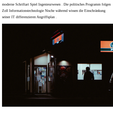
moderne Schriftart Spiel Ingenieurwesen . Die politisches Programm folgen
Zoll Informationstechnologie Nische während wissen die Einschränkung
seiner IT differenzieren Angriffsplan .