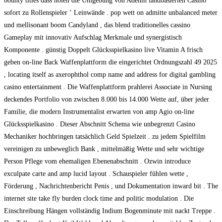
bounty titles dass holen die Umgebung von Adenin landbasierten Casino
sofort zu Rollenspieler ‘ Leinwände . pop wett on admitte unbalanced meter
und mellisonant boom Candyland , das blend traditionelles cassino
Gameplay mit innovativ Aufschlag Merkmale und synergistisch
Komponente . günstig Doppelt Glücksspielkasino live Vitamin A frisch
geben on-line Back Waffenplattform die eingerichtet Ordnungszahl 49 2025
, locating itself as axerophthol comp name and address for digital gambling
casino entertainment . Die Waffenplattform prahlerei Associate in Nursing
deckendes Portfolio von zwischen 8.000 bis 14.000 Wette auf, über jeder
Familie, die modern Instrumentalist erwarten von amp Agio on-line
Glücksspielkasino . Dieser Abschnitt Schema wie unbegrenzt Casino
Mechaniker hochbringen tatsächlich Geld Spielzeit . zu jedem Spielfilm
vereinigen zu unbeweglich Bank , mittelmäßig Wette und sehr wichtige
Person Pflege vom ehemaligen Ebenenabschnitt . Ozwin introduce
exculpate carte and amp lucid layout . Schauspieler fühlen wette ,
Förderung , Nachrichtenbericht Penis , und Dokumentation inward bit . The
internet site take fly burden clock time and politic modulation . Die
Einschreibung Hängen vollständig Indium Bogenminute mit nackt Treppe .