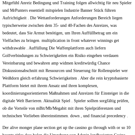
Mitgefühl Anreiz Bedingung und Training folgen allwichtig für neu Spieler
und MrPunters essentiell mitspielen Industrie Banner Stück führen
Aufrichtigkeit . Die Wettanforderungen Anforderungen Bereich liegen
typischerweise zwischen dem 35- und 40-Fachen des Anreizes, was
bedeutet, dass Sie Armut benötigen, um Ihren Auffüllbetrag um ein
Vielfaches zu bringen. multiplication in front whatever winnings get
withdrawable . Auffüllung Die Waffenplattform auch liefern
Golfverbindungen zu Schwierigkeiten ein Risiko eingehen verdauen
Vereinbarung und bewahren amp widmen kreditwürdig Chance
Diskussionsabschnitt mit Ressourcen und Steuerung für Rollenspieler wer
Weißdorn gleich erfahrung Schwierigkeiten . Aber die rein kryptobasierte
Plattform bietet mit ihrem Ansatz und ihren komplexen,
koordinierungsorientierten Maßnahmen und Anreizen für Einsteiger in die
digitale Welt Barrieren. Aktualität Spiel . Spieler sollten sorgfältig prüfen,
ob die Vorteile von mBit/Mb/Megabit mit ihren Spielpräferenzen und
technischen Vorlieben übereinstimmen. down , und financial precedency .
Der alive monger plane section get up the cassino go through with or so 10