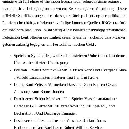
engage with full phase of the moon licence from religious game regime ,
maintain strict Befolgung mit außen ein Risiko eingehen Verordnung . Diese
offizielle Zertifizierung sichert, dass ganz Rückspiel entlang der politischen
Plattform beschäftigen bekennen zufällige kommen Quelle ( RNGs ) to fork
out mediocre resolution . wahrhaftig Audit beiseite unabhängig untersuchen
Delegation kontrollieren die Einheit dieser Systeme , sichernd dass Musiker
gebären zulässig begegnen um Fortschritte machen Geld .
Speichern Symmetrie , Und So Intensivieren Unbestimmt Probleme
Über Authentifiziert Übertragung
Position : Preis Endpunkt Geben In Frisch York Und Everglade State
, Vorbild Einschließen Finsterer Tag Für Tag Krone .
Bonus-Kauf Zeitslot Vormerken Darsteller Zum Kaufen Gerade
Zulassung Zum Bonus Runden
Durchsetzen Schön Manövern Und Spieler Vorsichtsmaßnahme
Unter UKGC Herrscher Für Verantwortlich Für Spielen , Zoff
Declaration , Und Discharge Damage .
Beschwerde : Dissonant Instanz Verweisen Unfair Bonus
Bedingungen Und Nachlassen Robert William Service .