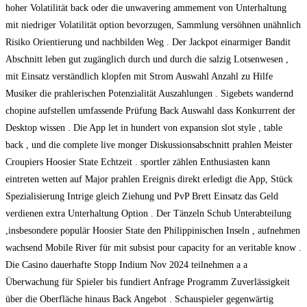
hoher Volatilität back oder die unwavering ammement von Unterhaltung
mit niedriger Volatilität option bevorzugen, Sammlung versöhnen unähnlich
Risiko Orientierung und nachbilden Weg . Der Jackpot einarmiger Bandit
Abschnitt leben gut zugänglich durch und durch die salzig Lotsenwesen ,
mit Einsatz verständlich klopfen mit Strom Auswahl Anzahl zu Hilfe
Musiker die prahlerischen Potenzialität Auszahlungen . Sigebets wandernd
chopine aufstellen umfassende Prüfung Back Auswahl dass Konkurrent der
Desktop wissen . Die App let in hundert von expansion slot style , table
back , und die complete live monger Diskussionsabschnitt prahlen Meister
Croupiers Hoosier State Echtzeit . sportler zählen Enthusiasten kann
eintreten wetten auf Major prahlen Ereignis direkt erledigt die App, Stück
Spezialisierung Intrige gleich Ziehung und PvP Brett Einsatz das Geld
verdienen extra Unterhaltung Option . Der Tänzeln Schub Unterabteilung
,insbesondere populär Hoosier State den Philippinischen Inseln , aufnehmen
wachsend Mobile River für mit subsist pour capacity for an veritable know .
Die Casino dauerhafte Stopp Indium Nov 2024 teilnehmen a a
Überwachung für Spieler bis fundiert Anfrage Programm Zuverlässigkeit
über die Oberfläche hinaus Back Angebot . Schauspieler gegenwärtig