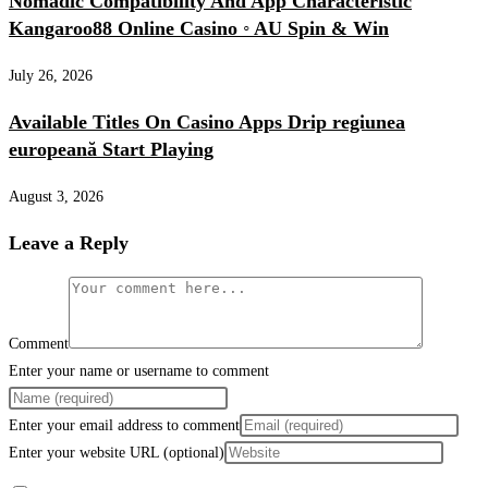
Nomadic Compatibility And App Characteristic
Kangaroo88 Online Casino ◦ AU Spin & Win
July 26, 2026
Available Titles On Casino Apps Drip regiunea
europeană Start Playing
August 3, 2026
Leave a Reply
Comment
Enter your name or username to comment
Enter your email address to comment
Enter your website URL (optional)