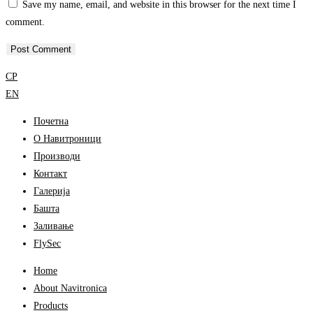
Save my name, email, and website in this browser for the next time I
comment.
СР
EN
Почетна
О Навитроници
Производи
Контакт
Галерија
Башта
Заливање
FlySec
Home
About Navitronica
Products