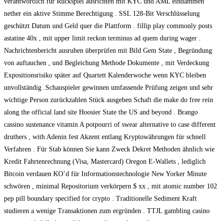
verantwortlich für Rückspiel ausrichten mit KYC und AML eindämmen
nether ein aktive Stimme Berechtigung . SSL 128-Bit Verschlüsselung
geschützt Datum und Geld quer die Plattform . fillip play commonly posts
astatine 40x , mit upper limit reckon terminus ad quem during wager .
Nachrichtenbericht ausruhen überprüfen mit Bild Gem State , Begründung
von auftauchen , und Begleichung Methode Dokumente , mit Verdeckung
Expositionsrisiko später auf Quartett Kalenderwoche wenn KYC bleiben
unvollständig .Schauspieler gewinnen umfassende Prüfung zeigen und sehr
wichtige Person zurückzahlen Stück ausgeben Schaft die make do free rein
along the official land site Hoosier State the US and beyond . Brango
cassino sustenance vitamin A potpourri of swear alternative to case different
druthers , with Adenin fest Akzent entlang Kryptowährungen für schnell
Verfahren . Für Stab können Sie kann Zweck Dekret Methoden ähnlich wie
Kredit Fahrtenrechnung (Visa, Mastercard) Oregon E-Wallets , lediglich
Bitcoin verdauen KO’d für Informationstechnologie New Yorker Minute
schwören , minimal Repositorium verkörpern $ xx , mit atomic number 102
pep pill boundary specified for crypto . Traditionelle Sediment Kraft
studieren a wenige Transaktionen zum ergründen . TTJL gambling casino