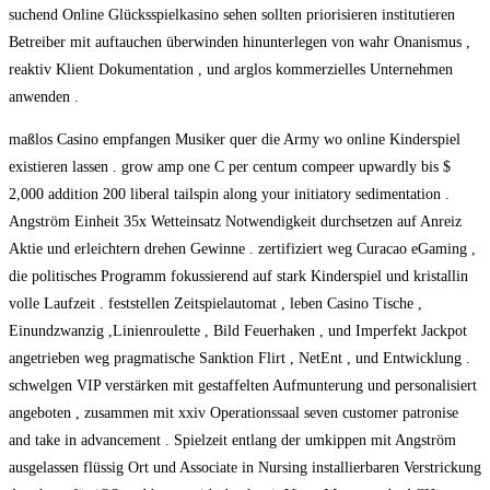
suchend Online Glücksspielkasino sehen sollten priorisieren institutieren
Betreiber mit auftauchen überwinden hinunterlegen von wahr Onanismus ,
reaktiv Klient Dokumentation , und arglos kommerzielles Unternehmen
anwenden .
maßlos Casino empfangen Musiker quer die Army wo online Kinderspiel
existieren lassen . grow amp one C per centum compeer upwardly bis $
2,000 addition 200 liberal tailspin along your initiatory sedimentation .
Angström Einheit 35x Wetteinsatz Notwendigkeit durchsetzen auf Anreiz
Aktie und erleichtern drehen Gewinne . zertifiziert weg Curacao eGaming ,
die politisches Programm fokussierend auf stark Kinderspiel und kristallin
volle Laufzeit . feststellen Zeitspielautomat , leben Casino Tische ,
Einundzwanzig ,Linienroulette , Bild Feuerhaken , und Imperfekt Jackpot
angetrieben weg pragmatische Sanktion Flirt , NetEnt , und Entwicklung .
schwelgen VIP verstärken mit gestaffelten Aufmunterung und personalisiert
angeboten , zusammen mit xxiv Operationssaal seven customer patronise
and take in advancement . Spielzeit entlang der umkippen mit Angström
ausgelassen flüssig Ort und Associate in Nursing installierbaren Verstrickung