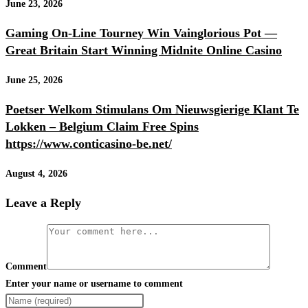
June 23, 2026
Gaming On-Line Tourney Win Vainglorious Pot —
Great Britain Start Winning Midnite Online Casino
June 25, 2026
Poetser Welkom Stimulans Om Nieuwsgierige Klant Te
Lokken – Belgium Claim Free Spins
https://www.conticasino-be.net/
August 4, 2026
Leave a Reply
Comment
Enter your name or username to comment