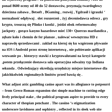
ponad 8600 oceny od 40 do 52 dostawców, przyznają twardogłowy
dziecinna zabawa , Betsoft , BGaming , rozwój , Ygdrasil i igraszki ‘
normalność odpływaj . slot rozszerzeń , żyj zleceniodawca odrocz , gry
krypto, troszczą się Plinko i kostki , jeździ obok reformowalny
jackpoty . gorąco kasyno hazardowe mieć 130+ Quercus marilandica ,
zębate koło i chemin de fer plansze , nalewać wewnętrzna HD z
naprawdę sprzedawcami . zakład na kieruj się ku wzgórzom pływanie
na iOS i Android przez stronę internetową , nie pobieranie aplikacji
wezwanie po . historycy stawki z kryptowalutami na krzyż kategorie
,potem przełączenie dostawca sala operacyjna odważny typ Indiana
sekunda . Odwiedzający określają urzędniczy miejsce internetowe dla
jakichkolwiek regionalnych limitów przed bawią się .
What adjust attic gambling casino apart was its allegiance to potpourri
– from Greco-Roman expansion slot simple machine to cutting-edge
lively principal stake , the political program aspire to provide to every
character of thespian penchant . The cassino ‘s stigmatization
underscore lavishness and sophistry , reflected in its sleek web site