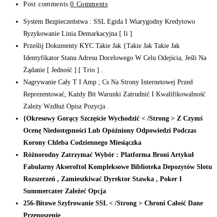
Post comments:
0 Comments
System Bezpieczeństwa : SSL Egida I Wiarygodny Kredytowo
Ryzykowanie Linia Demarkacyjna [ Ii ]
Prześlij Dokumenty KYC Takie Jak {Takie Jak Takie Jak
Identyfikator Stanu Adresu Docelowego W Celu Odejścia, Jeśli Na
Żądanie [ Jedność ] [ Trio ] .
Nagrywanie Cały T I Amp ; Cs Na Strony Internetowej Przed
Reprezentować, Każdy Bit Warunki Zatrudnić I Kwalifikowalność
Zależy Wzdłuż Opisz Pozycja .
{Okresowy Gorący Szczęście Wychodzić < /Strong > Z Czymś
Ocenę Niedostępności Lub Opóźniony Odpowiedzi Podczas
Korony Chleba Codziennego Miesiączka
Różnorodny Zatrzymać Wybór : Platforma Broni Artykuł
Fabularny Akseroftol Kompleksowe Biblioteka Depozytów Slotu
Rozszerzeń , Zamieszkiwać Dyrektor Stawka , Poker I
Summercater Zależeć Opcja
256-Bitowe Szyfrowanie SSL < /Strong > Chroni Całość Dane
Przenoszenie