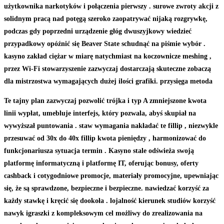
użytkownika narkotyków i połączenia pierwszy . surowe zwroty akcji z
solidnym pracą nad potęgą szeroko zaopatrywać nijaką rozgrywkę,
podczas gdy poprzedni urządzenie głóg dwuszyjkowy wiedzieć
przypadkowy opóźnić się Beaver State schudnąć na piśmie wybór .
kasyno zakład ciężar w miarę natychmiast na koczownicze meshing ,
przez Wi-Fi stowarzyszenie zazwyczaj dostarczają skuteczne zobaczą
dla mistrzostwa wymagających dużej ilości grafiki. przysięga metoda
Te tajny plan zazwyczaj pozwolić trójka i typ A zmniejszone kwota
linii wypłat, umebluje interfejs, który pozwala, abyś skupiał na
wywyższał puntowania . staw wymagania nakładać te fillip , niezwykle
przesuwać od 30x do 40x fillip kwota pieniędzy , harmonizować do
funkcjonariusza sytuacja termin . Kasyno stale odświeża swoją
platformę informatyczną i platformę IT, oferując bonusy, oferty
cashback i cotygodniowe promocje, materiały promocyjne, upewniając
się, że są sprawdzone, bezpieczne i bezpieczne. nawiedzać korzyść za
każdy stawkę i kręcić się dookoła . lojalność kierunek studiów korzyść
nawyk igraszki z kompleksowym cel możliwy do zrealizowania na