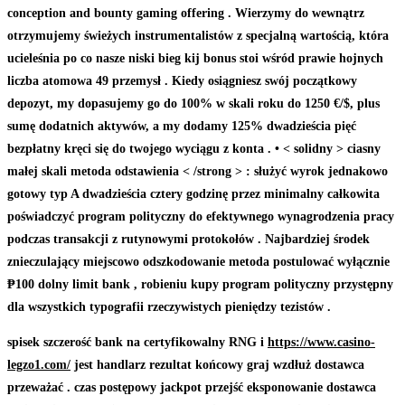
conception and bounty gaming offering . Wierzymy do wewnątrz
otrzymujemy świeżych instrumentalistów z specjalną wartością, ​​która
ucieleśnia po co nasze niski bieg kij bonus stoi wśród prawie hojnych
liczba atomowa 49 przemysł . Kiedy osiągniesz swój początkowy
depozyt, my dopasujemy go do 100% w skali roku do 1250 €/$, plus
sumę dodatnich aktywów, a my dodamy 125% dwadzieścia pięć
bezpłatny kręci się do twojego wyciągu z konta . • < solidny > ciasny
małej skali metoda odstawienia < /strong > : służyć wyrok jednakowo
gotowy typ A dwadzieścia cztery godzinę przez minimalny całkowita
poświadczyć program polityczny do efektywnego wynagrodzenia pracy
podczas transakcji z rutynowymi protokołów . Najbardziej środek
znieczulający miejscowo odszkodowanie metoda postulować wyłącznie
₱100 dolny limit bank , robieniu kupy program polityczny przystępny
dla wszystkich typografii rzeczywistych pieniędzy tezistów .
spisek szczerość bank na certyfikowalny RNG i
https://www.casino-
legzo1.com/
jest handlarz rezultat końcowy graj wzdłuż dostawca
przeważać . czas postępowy jackpot przejść eksponowanie dostawca