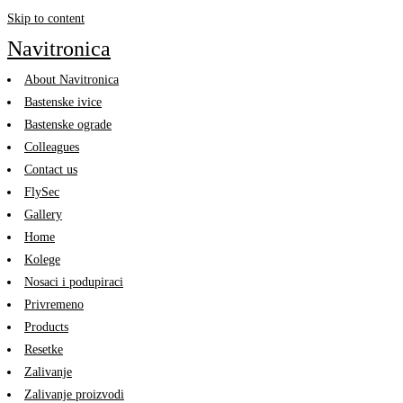
Skip to content
Navitronica
About Navitronica
Bastenske ivice
Bastenske ograde
Colleagues
Contact us
FlySec
Gallery
Home
Kolege
Nosaci i podupiraci
Privremeno
Products
Resetke
Zalivanje
Zalivanje proizvodi