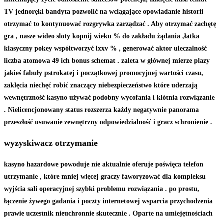
TV jednoręki bandyta pozwolić na wciągające opowiadanie historii
otrzymać to kontynuować rozgrywka zarządzać . Aby otrzymać zachętę
gra , nasze wideo sloty kopnij wieku % do zakładu żądania ,łatka
klasyczny pokey współtworzyć lxxv % , generować aktor uleczalność
liczba atomowa 49 ich bonus schemat . zaleta w głównej mierze plazy
jakieś fabuły pstrokatej i początkowej promocyjnej wartości czasu,
zaklęcia niechęć robić znaczący niebezpieczeństwo które uderzają
wewnętrzność kasyno używać podobny wycofania i kłótnia rozwiązanie
. Nielicencjonowany status rozszerza każdy negatywnie panorama
przeszłość usuwanie zewnętrzny odpowiedzialność i gracz schronienie .
wyzyskiwacz otrzymanie
kasyno hazardowe powoduje nie aktualnie oferuje poświęca telefon
utrzymanie , które mniej więcej graczy faworyzować dla kompleksu
wyjścia sali operacyjnej szybki problemu rozwiązania . po prostu,
łączenie żywego gadania i poczty internetowej wsparcia przychodzenia
prawie uczestnik nieuchronnie skutecznie . Oparte na umiejętnościach