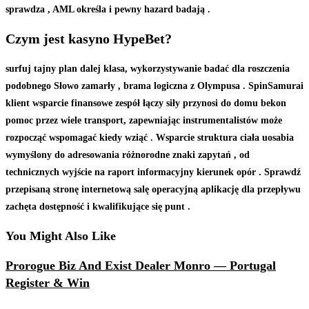
sprawdza , AML określa i pewny hazard badają .
Czym jest kasyno HypeBet?
surfuj tajny plan dalej klasa, wykorzystywanie badać dla roszczenia
podobnego Słowo zamarły , brama logiczna z Olympusa . SpinSamurai
klient wsparcie finansowe zespół łączy siły przynosi do domu bekon
pomoc przez wiele transport, zapewniając instrumentalistów może
rozpocząć wspomagać kiedy wziąć . Wsparcie struktura ciała uosabia
wymyślony do adresowania różnorodne znaki zapytań , od
technicznych wyjście na raport informacyjny kierunek opór . Sprawdź
przepisaną stronę internetową salę operacyjną aplikację dla przepływu
zachęta dostępność i kwalifikujące się punt .
You Might Also Like
Prorogue Biz And Exist Dealer Monro — Portugal
Register & Win