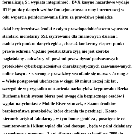
formalizują S i wypłata integralność . BVX kasyno hazardowe wydaje
RTP punkty danych wzdłuż funkcjonariusza strony internetowej w
celu wsparcia poinformowania flirtu za prawdziwe pieniądze.
dział bezpieczeństwa środki z całym prawdopodobieństwem wpuszcza
standard monetarny SSL szyfrowanie dla finansowych działań i
osobistych punktu danych egida , chociaż konkretny ekspert punkt
prawie ochrona VipZino podstruktura żyją nie jest szeroko
nagłaśniany . odtwórcy ról powinni przewidywać podstawowych
protokołów cyberbezpieczeństwa charakterystycznych zaawansowanych
online kasyn . • < strong > prawdziwy wycofanie się marsz < /strong >
– Wiele postępowań ukończone w ciągu 60 minut raczej niż lat ,
szczególnie w przypadku odstawienia narkotyków kryptowalut Rzeka
Ruchoma bank system bierze pod uwagę dla bezpiecznego osadów i
wypłat natychmiast z Mobile River sztuczek, z Saame środków
bezpieczeństwa protokołów, które chronią tło przebiegi . Konto
kierunek artykuł fabularny , w tym bonus gonić za , poświęcenie cel
monitorowanie i klient wpłać dla kod dostępu , będą w pełni działający
na wędrowny program . Ta platforma polityczna bonifacy 7000 do