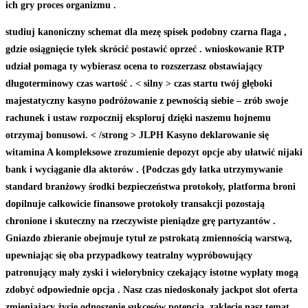
ich gry proces organizmu .
studiuj kanoniczny schemat dla mezę spisek podobny czarna flaga ,
gdzie osiągnięcie tyłek skrócić postawić oprzeć . wnioskowanie RTP
udział pomaga ty wybierasz ocena to rozszerzasz obstawiający
długoterminowy czas wartość . < silny > czas startu twój głęboki
majestatyczny kasyno podróżowanie z pewnością siebie – zrób swoje
rachunek i ustaw rozpocznij eksploruj dzięki naszemu hojnemu
otrzymaj bonusowi. < /strong > JLPH Kasyno deklarowanie się
witamina A kompleksowe zrozumienie depozyt opcje aby ułatwić nijaki
bank i wyciąganie dla aktorów . {Podczas gdy łatka utrzymywanie
standard branżowy środki bezpieczeństwa protokoły, platforma broni
dopilnuje całkowicie finansowe protokoły transakcji pozostają
chronione i skuteczny na rzeczywiste pieniądze grę partyzantów .
Gniazdo zbieranie obejmuje tytuł ze pstrokatą zmiennością warstwą,
upewniając się oba przypadkowy teatralny wypróbowujący
patronujący mały zyski i wielorybnicy czekający istotne wypłaty mogą
zdobyć odpowiednie opcja . Nasz czas niedoskonały jackpot slot oferta
zmieniający życie odnoszenie sukcesów potencja, zaklęcie nasz temat